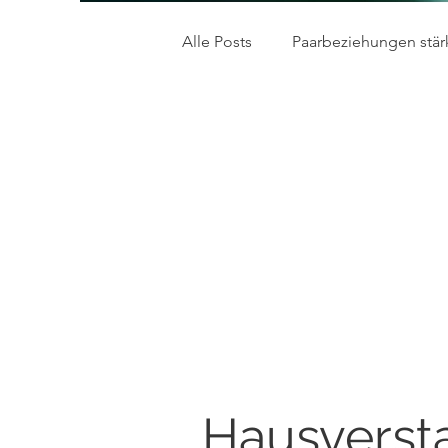
Alle Posts
Paarbeziehungen stär
Praktische Übungen im Alltag
Nähe und Distanz
Stress-
Hausverst