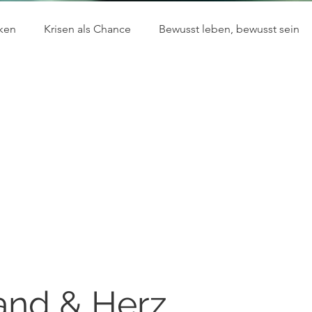
ken
Krisen als Chance
Bewusst leben, bewusst sein
Psychotherapie & Lebenssinn
Eltern sein - echt und g
 und Emotionen
Kommunikation, die verbindet
and & Herz